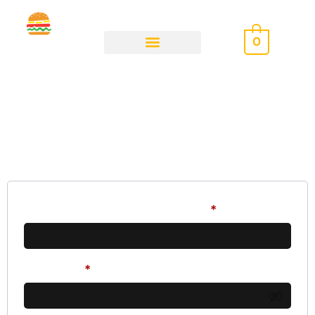
0
Il mio account
Accedi
Nome utente o indirizzo email
*
Password
*