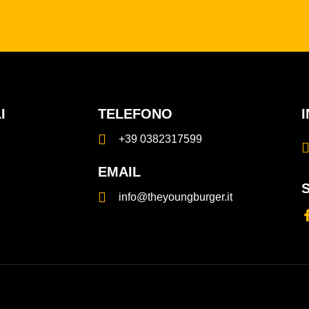
I
TELEFONO
+39 0382317599
EMAIL
info@theyoungburger.it