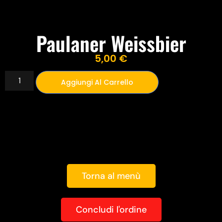
Paulaner Weissbier
5,00
€
Aggiungi Al Carrello
Torna al menù
Concludi l'ordine